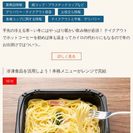
新商品情報
紙コップ・プラスチックコップなど
デリバリー・テイクアウト容器
お役立ち情報
各種コップに関する情報
テイクアウトと中食、デリバリー
手先の冷える寒～い冬にはやっぱり暖かい飲み物が必須！ テイクアウト
でホットコーヒーを頼めば体も温まってカイロの代わりにもなるので冬の
お出掛けではついつ…
詳しく見る
冷凍食品を活用しよう！本格メニューがレンジで完結
NEW