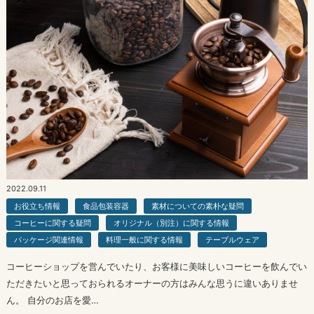
2022.09.11
お役立ち情報
食品包装容器
素材についての素朴な疑問
コーヒーに関する疑問
オリジナル（別注）に関する情報
パッケージ関連情報
料理一般に関する情報
テーブルウェア
コーヒーショップを営んでいたり、お客様に美味しいコーヒーを飲んでい
ただきたいと思っておられるオーナーの方はみんな思うに違いありませ
ん。 自分のお店を愛…