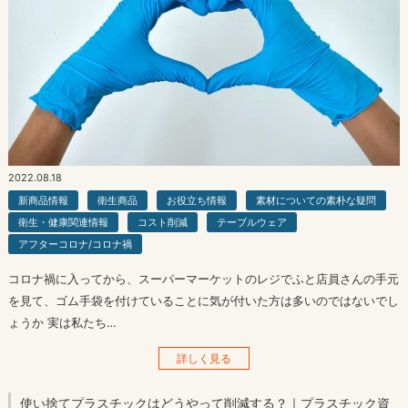
2022.08.18
新商品情報
衛生商品
お役立ち情報
素材についての素朴な疑問
衛生・健康関連情報
コスト削減
テーブルウェア
アフターコロナ/コロナ禍
コロナ禍に入ってから、スーパーマーケットのレジでふと店員さんの手元
を見て、ゴム手袋を付けていることに気が付いた方は多いのではないでし
ょうか 実は私たち…
詳しく見る
使い捨てプラスチックはどうやって削減する？｜プラスチック資