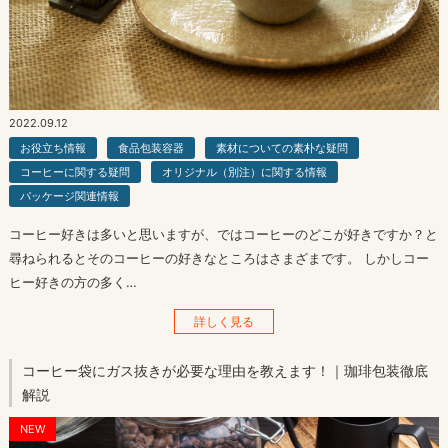
2022.09.12
お役立ち情報
食品包装容器
素材についての素朴な疑問
コーヒーに関する疑問
オリジナル（別注）に関する情報
パッケージ関連情報
コーヒー好きは多いと思いますが、ではコーヒーのどこが好きですか？と
尋ねられるとそのコーヒーの好きなところはさまざまです。 しかしコー
ヒー好きの方の多く…
詳しく見る
コーヒー袋にガス抜きが必要な理由を教えます！｜珈琲包装徹底
解説
NEW