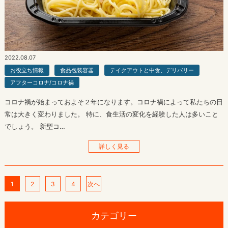
2022.08.07
お役立ち情報
食品包装容器
テイクアウトと中食、デリバリー
アフターコロナ/コロナ禍
コロナ禍が始まっておよそ２年になります。コロナ禍によって私たちの日
常は大きく変わりました。 特に、食生活の変化を経験した人は多いこと
でしょう。 新型コ…
詳しく見る
1
2
3
4
次へ
カテゴリー