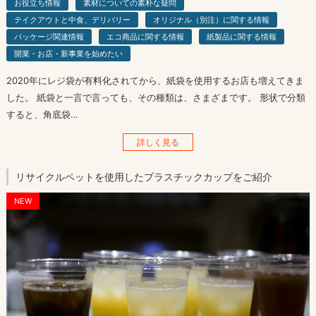
お役立ち情報
素材についての素朴な疑問
テイクアウトと中食、デリバリー
オリジナル（別注）に関する情報
パッケージ関連情報
エコ商品に関する情報
紙製品に関する情報
開業・お店・新事業を始めたい
2020年にレジ袋が有料化されてから、紙袋を使用するお店も増えてきま
した。 紙袋と一言で言っても、その種類は、さまざまです。 形状で分類
すると、角底袋…
詳しく見る
リサイクルペットを使用したプラスチックカップをご紹介
NEW