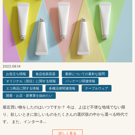
2022.09.14
お役立ち情報
食品包装容器
素材についての素朴な疑問
オリジナル（別注）に関する情報
パッケージ関連情報
エコ商品に関する情報
各種法律関連情報
テーブルウェア
開業・お店・新事業を始めたい
最近買い物をしたのはいつですか？ 今は、よほど不便な地域でない限
り、欲しいときに欲しいものをたくさんの選択肢の中から選べる時代で
す。 また、インターネ…
詳しく見る