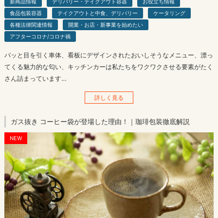
新商品情報
デリバリー・テイクアウト容器
お役立ち情報
食品包装容器
テイクアウトと中食、デリバリー
ケータリング
各種法律関連情報
開業・お店・新事業を始めたい
アフターコロナ/コロナ禍
パッと目を引く車体、看板にデザインされたおいしそうなメニュー、漂っ
てくる魅力的な匂い、キッチンカーは私たちをワクワクさせる要素がたく
さん詰まっています…
詳しく見る
ガス抜き コーヒー袋が登場した理由！｜珈琲包装徹底解説
NEW