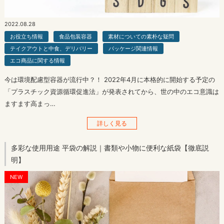
2022.08.28
お役立ち情報
食品包装容器
素材についての素朴な疑問
テイクアウトと中食、デリバリー
パッケージ関連情報
エコ商品に関する情報
今は環境配慮型容器が流行中？！ 2022年4月に本格的に開始する予定の
「プラスチック資源循環促進法」が発表されてから、世の中のエコ意識は
ますます高まっ…
詳しく見る
多彩な使用用途 平袋の解説｜書類や小物に便利な紙袋【徹底説
明】
NEW