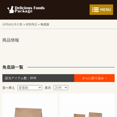
フードパッケージ 
合同会社木の葉
袋類商品
角底袋
商品情報
角底袋一覧
該当アイテム数：
51
件
さらに絞り込み
並べ替え
表示