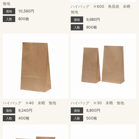
無地
ハイバッグ Ｈ600 角底袋 未晒
10,560円
価格
無地
800枚
9,680円
入数
価格
800枚
入数
ハイバッグ Ｈ40 未晒 無地
ハイバッグ Ｈ30 未晒 無地
9,240円
8,800円
価格
価格
400枚
500枚
入数
入数