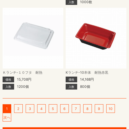
1000枚
入数
Ｋランチ-１０フタ 耐熱
Kランチ-10本体 耐熱赤黒
15,708円
14,168円
価格
価格
1200個
800個
入数
入数
1
2
3
4
5
6
7
8
9
10
次へ