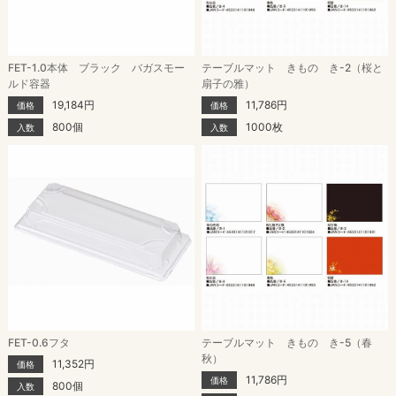
FET-1.0本体 ブラック バガスモー
テーブルマット きもの き-2（桜と
ルド容器
扇子の雅）
19,184円
11,786円
価格
価格
800個
1000枚
入数
入数
FET-0.6フタ
テーブルマット きもの き-5（春
秋）
11,352円
価格
11,786円
価格
800個
入数