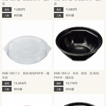
器
器
11,682円
11,682円
価格
価格
600個
600個
入数
入数
KNB-185フタ 耐熱 耐熱PSP丼・麺
KNB-185-U 本体 耐熱 黒 耐熱
容器
PSP丼・麺容器
13,464円
15,774円
価格
価格
600個
600個
入数
入数