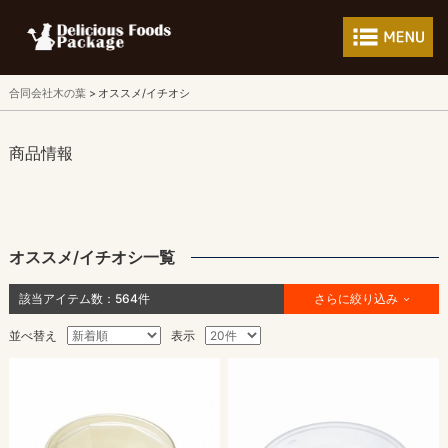
フードパッケージ 
合同会社木の葉
オススメ/イチオシ
商品情報
オススメ/イチオシ一覧
該当アイテム数：
564
件
さらに絞り込み
並べ替え
表示