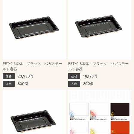
FET-1.5本体 ブラック バガスモー
FET-0.8本体 ブラック バガスモー
ルド容器
ルド容器
23,936円
18,128円
価格
価格
800個
800個
入数
入数