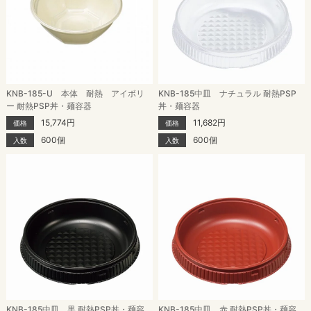
KNB-185-U 本体 耐熱 アイボリ
KNB-185中皿 ナチュラル 耐熱PSP
ー 耐熱PSP丼・麺容器
丼・麺容器
15,774円
11,682円
価格
価格
600個
600個
入数
入数
KNB-185中皿 黒 耐熱PSP丼・麺容
KNB-185中皿 赤 耐熱PSP丼・麺容