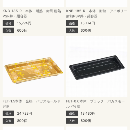
KNB-185-R 本体 耐熱 赤黒 耐熱
KNB-185-R 本体 耐熱 アイボリー
PSP丼・麺容器
耐熱PSP丼・麺容器
15,774円
15,774円
価格
価格
600個
600個
入数
入数
FET-1.5本体 金桜 バガスモールド
FET-0.6本体 ブラック バガスモー
容器
ルド容器
24,728円
18,480円
価格
価格
800個
800個
入数
入数