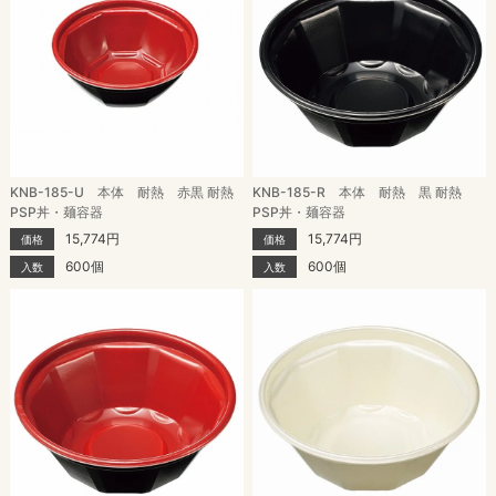
KNB-185-U 本体 耐熱 赤黒 耐熱
KNB-185-R 本体 耐熱 黒 耐熱
PSP丼・麺容器
PSP丼・麺容器
15,774円
15,774円
価格
価格
600個
600個
入数
入数