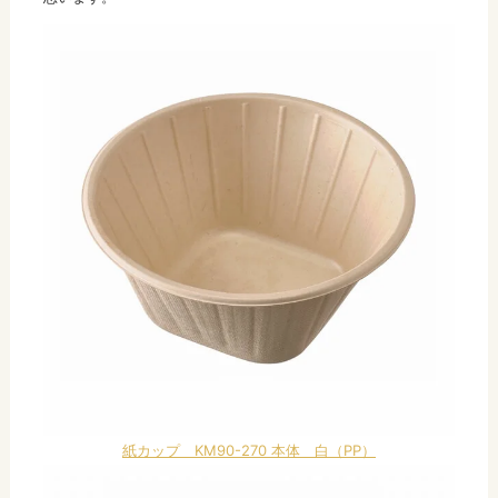
紙カップ KM90-270 本体 白（PP）