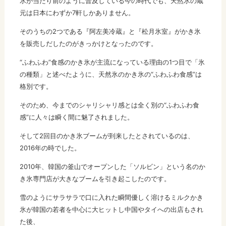
氷が当たり前のように普及している今の時代でも、天然氷の蔵
元は日本にわずか7軒しかありません。
そのうちの2つである『阿左美冷蔵』と『松月氷室』がかき氷
を販売しだしたのがきっかけとなったのです。
“ふわふわ”食感のかき氷が主流になっている理由の1つ目で「氷
の種類」と述べたように、天然氷のかき氷の“ふわふわ食感”は
格別です。
そのため、今までのシャリシャリ感とは全く別の“ふわふわ食
感”に人々は瞬く間に魅了されました。
そして2回目のかき氷ブームが到来したとされているのは、
2016年の時でした。
2010年、韓国の釜山でオープンした「ソルビン」という名のか
き氷専門店が大きなブームを引き起こしたのです。
雪のようにサラサラで口に入れた瞬間優しく溶けるミルクかき
氷が韓国の若者を中心に大ヒットし中国やタイへの出店もされ
た後、