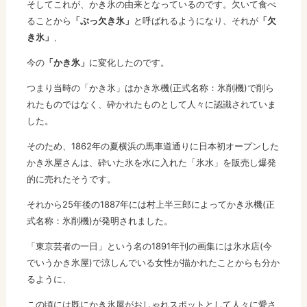
そしてこれが、かき氷の由来となっているのです。欠いて食べ
ることから
「ぶっ欠き氷」
と呼ばれるようになり、それが
「欠
き氷」
、
今の
「かき氷」
に変化したのです。
つまり当時の「かき氷」はかき氷機(正式名称：氷削機)で削ら
れたものではなく、砕かれたものとして人々に認識されていま
した。
そのため、1862年の夏横浜の馬車道通りに日本初オープンした
かき氷屋さんは、砕いた氷を水に入れた「氷水」を販売し爆発
的に売れたそうです。
それから25年後の1887年には村上半三郎によってかき氷機(正
式名称：氷削機)が発明されました。
「東京芸者の一日」という名の1891年刊の画集には氷水店(今
でいうかき氷屋)で涼しんでいる女性が描かれたことからも分か
るように、
この頃には既にかき氷屋がおしゃれスポットとして人々に愛さ