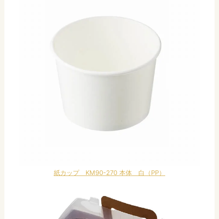
紙カップ KM90-270 本体 白（PP）