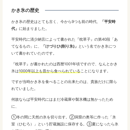
かき氷の歴史
かき氷の歴史はとても古く、今から9つも前の時代、
「平安時
代」
に始まりました。
平安時代に清少納言によって書かれた『枕草子』の第40段「あ
てなるもの」に、
「けづりひ(削り氷)」
という名でかき氷につ
いて書かれていたのです。
『枕草子』が書かれたのは西暦1001年頃ですので、なんとかき
氷は
1000年以上も昔から食べられている
ことになります。
ですが当時かき氷を食べることの出来たのは、貴族だけに限ら
れていました。
何故ならば平安時代にはまだ冷蔵庫や製氷機は無かったため
に、
①冬の間に天然の氷を切り出す。②洞窟の奥等に作った「氷
室（ひむろ）」という貯蔵施設に保存する。③夏になったら氷