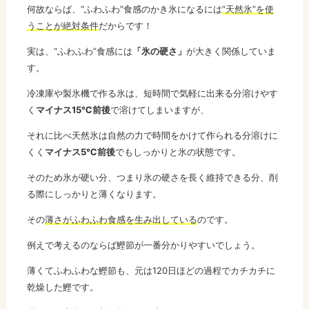
何故ならば、“ふわふわ”食感のかき氷になるには
“天然氷”を使
うことが絶対条件
だからです！
実は、“ふわふわ”食感には
「氷の硬さ」
が大きく関係していま
す。
冷凍庫や製氷機で作る氷は、短時間で気軽に出来る分溶けやす
く
マイナス15℃前後
で溶けてしまいますが、
それに比べ天然氷は自然の力で時間をかけて作られる分溶けに
くく
マイナス5℃前後
でもしっかりと氷の状態です。
そのため氷が硬い分、つまり氷の硬さを長く維持できる分、削
る際にしっかりと薄くなります。
その
薄さがふわふわ食感を生み出している
のです。
例えで考えるのならば鰹節が一番分かりやすいでしょう。
薄くてふわふわな鰹節も、元は120日ほどの過程でカチカチに
乾燥した鰹です。