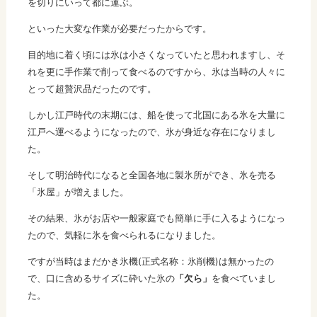
を切りにいって都に運ぶ。
といった大変な作業が必要だったからです。
目的地に着く頃には氷は小さくなっていたと思われますし、そ
れを更に手作業で削って食べるのですから、氷は当時の人々に
とって超贅沢品だったのです。
しかし江戸時代の末期には、船を使って北国にある氷を大量に
江戸へ運べるようになったので、氷が身近な存在になりまし
た。
そして明治時代になると全国各地に製氷所ができ、氷を売る
「氷屋」が増えました。
その結果、氷がお店や一般家庭でも簡単に手に入るようになっ
たので、気軽に氷を食べられるになりました。
ですが当時はまだかき氷機(正式名称：氷削機)は無かったの
で、口に含めるサイズに砕いた氷の
「欠ら」
を食べていまし
た。