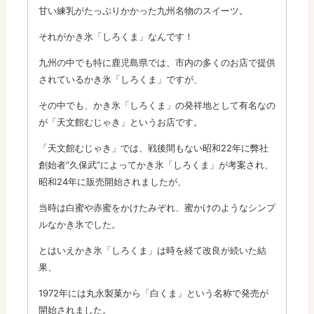
甘い練乳がたっぷりかかった九州名物のスイーツ。
それがかき氷「しろくま」なんです！
九州の中でも特に鹿児島県では、市内の多くのお店で提供
されているかき氷「しろくま」ですが、
その中でも、かき氷「しろくま」の発祥地として有名なの
が「天文館むじゃき」というお店です。
「天文館むじゃき」では、戦後間もない昭和22年に弊社
創始者”久保武”によってかき氷「しろくま」が考案され、
昭和24年に販売開始されましたが、
当時は白蜜や赤蜜をかけたみぞれ、蜜かけのようなシンプ
ルなかき氷でした。
とはいえかき氷「しろくま」は時を経て改良が続いた結
果、
1972年には丸永製菓から「白くま」という名称で発売が
開始されました。