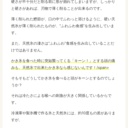
硬さが不十分だと削る前に形が崩れてしまいますが、しっかり
と硬さがあれば、刃物で薄く削ることが出来るのです。
薄く削られた鰹節が、口の中でふわっと溶けるように、硬い天
然氷が薄く削られたものが、“ふわふわ食感”を生み出していま
す。
また、天然氷の凄さは“ふわふわ”食感を生み出していることだ
けではありません。
かき氷を食べた時に突如襲ってくる「キーン！」とする頭の痛
みも、天然氷で出来たかき氷なら感じないんです！/span>
そもそもどうしてかき氷を食べると頭がキーンとするのでしょ
うか？
それは冷たさによる喉への刺激が大きく関係しているからで
す。
冷凍庫や製氷機で作る氷と天然氷には、約10度もの差がありま
すが、