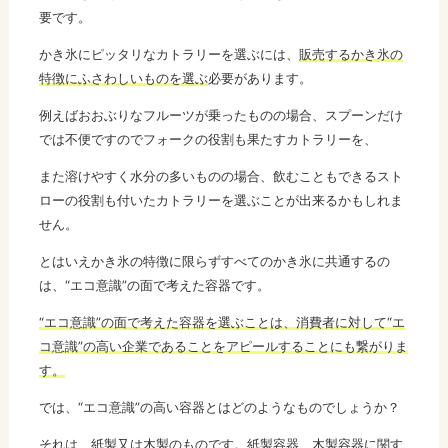
要です。
かき氷にピッタリなカトラリーを選ぶには、
販売するかき氷の
特徴にふさわしいものを選ぶ
必要があります。
例えばおおぶりなフルーツが乗ったものの場合、スプーンだけ
では不便ですのでフォークの役割も果たすカトラリーを、
また溶けやすく水分の多いものの場合、飲むこともできるスト
ローの役割も付いたカトラリーを選ぶことが出来るかもしれま
せん。
とはいえかき氷の特徴に限らずすべてのかき氷に共通するの
は、“エコ意識”の面で考えた容器です。
“エコ意識”の面で考えた容器を選ぶことは、消費者に対して“エ
コ意識”の高い企業であることをアピールすることにも繋がりま
す。
では、“エコ意識”の高い容器とはどのようなものでしょうか？
それは、紙製又は木製のものです。紙製容器、木製容器に関す