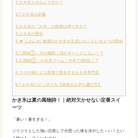
2
かき氷とはなんですか？
2.1
かき氷の定義
3
かき氷の「かき」の由来は何ですか？
4
かき氷の歴史
5
★“ふわふわ”食感のかき氷が主流になっている２つの理由
5.1
理由①：氷の種類｜頭がキーンとしない！？
5.2
理由②：かき氷ブーム｜今年で4回目！？
6
コロナ禍とエコ意識で変化するかき氷専門店
6.1
かき氷にピッタリな【容器の上手な選び方】
かき氷は夏の風物詩！｜絶対欠かせない定番スイ
ーツ
「暑い！暑すぎる！」
ジリジリとした強い日差しで火照った体を冷やした～い！とい