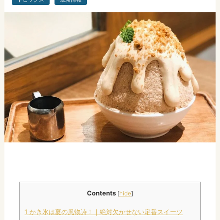
Contents
[
hide
]
1
かき氷は夏の風物詩！｜絶対欠かせない定番スイーツ