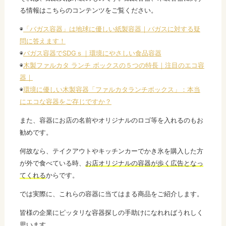
る情報はこちらのコンテンツをご覧ください。
◉
「バガス容器」は地球に優しい紙製容器｜バガスに対する疑
問に答えます！
◉
バガス容器でSDGｓ｜環境にやさしい食品容器
◉
木製ファルカタ ランチ ボックスの５つの特長｜注目のエコ容
器｜
◉
環境に優しい木製容器「ファルカタランチボックス」：本当
にエコな容器をご存じですか？
また、容器にお店の名前やオリジナルのロゴ等を入れるのもお
勧めです。
何故なら、テイクアウトやキッチンカーでかき氷を購入した方
が外で食べている時、
お店オリジナルの容器が歩く広告となっ
てくれる
からです。
では実際に、これらの容器に当てはまる商品をご紹介します。
皆様の企業にピッタリな容器探しの手助けになれればうれしく
思います。