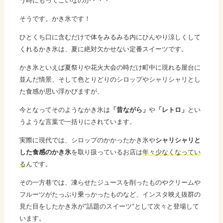
う時にもってこいなのが・・・
そうです。かき氷です！
ひとくち口に含むだけで体をみるみる内にひんやり涼しくして
くれるかき氷は、夏に絶対欠かせない定番スイーツです。
かき氷といえば夏祭りや花火大会の時だけ町中に現れる屋台に
並んだ情景、そして色とりどりのシロップやシャリシャリとし
た食感が思い浮かびますが、
今となってそのようなかき氷は
「昔ながら」
や
「レトロ」
とい
うような言葉で一括りにされています。
実際に現代では、シロップのかかったかき氷や
シャリシャリと
した食感のかき氷
を取り扱っているお店は
年々少なくなってい
る
んです。
その一方巷では、凍らせたジュースを削ったものやクリームや
フルーツがたっぷり乗っかったものなど、インスタ映え抜群の
見た目をしたかき氷が“話題のスイーツ“として次々と登場して
います。