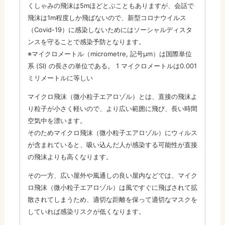
くしゃみの飛沫は5mほどとぶこともありますが、会話で
飛沫は1m程度しか飛ばないので、新型コロナウイルス
（Covid-19）に感染しないためにはソーシャルディスタ
ンスを守ることで感染予防となります。
※マイクロメートル（micrometre, 記号µm）は国際単位
系 (SI) の長さの単位である。 1 マイクロメートルは0.001
ミリメートルに等しい
マイクロ飛沫（微小粒子エアロゾル）とは、直接の飛沫よ
り粒子が小さく軽いので、より広い範囲に飛び、長い時間
空気中を漂います。
そのためマイクロ飛沫（微小粒子エアロゾル）にウィルス
が含まれていると、吸い込んだ人が感染する可能性が直接
の飛沫よりも高くなります。
その一方、広い屋外や風通しの良い屋内などでは、マイク
ロ飛沫（微小粒子エアロゾル）は風ですぐに飛ばされて拡
散されてしまうため、適切な距離を保って適切なマスクを
していれば感染リスクが低くなります。