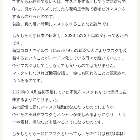
ですから花粉症でない人は、マスクをするとしても防寒対策で
冬に、目がムズムズしだしたら花粉症予防で春頃だけマスクを
するものだったのです。
勿論、夏の暑い時期にマスクをすることなど論外です。
しかしそんな日本の日常も、2020年の３月以降変わってきたの
です。
新型コロナウイルス（Covid-19）の感染拡大によりマスクを装
着するということがルーチン化している日々が続いています。
今やマスクはしてもしなくても良いものではありません。
マスクをしなければ極端な話し、命にも関わることと認識され
つつあるのです。
2020年3-4月当初不足していた不織布マスクも今では潤沢に在
庫するようになりました。
あの記憶に新しいマスク騒動はなんだったのでしょうか。
今やその不織布マスクもオシャレが楽しめるようになり、カラ
ーや素材、機能なども選べるようになったのです。
しかしながら一口にマスクといっても、その性能は種類(素材)