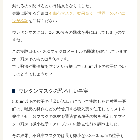
漏れるのを防げるという結果となりました。
実験に関する詳細は
不織布マスク、効果高く 世界一のスパコ
ンが検証
をご覧ください
ウレタンマスクは、20-30％もの飛沫を外に出してしまうので
すね。
この実験は0.3～200マイクロメートルの飛沫を想定しています
が、飛沫そのものは5.0㎛です。
では飛沫や飛沫核を防ぐという観点で5.0μm以下の粒子につい
てはどうでしょうか？
ウレタンマスクの恐ろしい事実
5.0μm以下の粒子の「吸い込み」について実験した西村秀一医
師は、喘息の発作などの時使用する吸入薬を使用してミストを
発生させ、各マスクの素材を通過する粒子の数を測定してマイ
クロ飛沫（微小粒子エアロゾル）の除去性能を調べました。
その結果、不織布マスクでは最も微小な0.3～0.5μmの粒子も