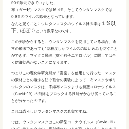
90％除去できていました。
布（ガーゼ）マスクでは16.4％、そしてウレタンマスクでは
0.9％のウイルス除去となっています。
１%以
なんと驚くことにウレタンマスクのウイルス除去率は
下
ほぼ０
、
という数字なのです。
この実験からすると、ウレタンマスクを使用している場合、通
常の飛沫であっても1割程度しかウイルスの吸い込みを防ぐこと
ができず、マイクロ飛沫（微小粒子エアロゾル）に関しては全
く防御効果がないことになります。
つまりこの理化学研究所が「富岳」を使用して行った、マスク
の素材ごとの飛沫を防ぐ割合の実験によって、布マスクやポリ
ウレタンのマスクは、不織布マスクよりも新型コロナウイルス
（Covid-19）の飛沫をブロックする性能がかなり劣っているこ
とが分かったのです。
これは恐ろしいウレタンマスクの真実ですね。
では、ウレタンマスクはこの新型コロナウイルス（Covid-19）
のパンデミックの中、絶対使わない方が良いということなので