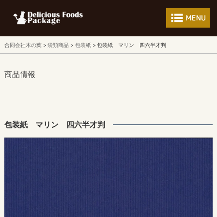
フードパッケージ 
合同会社木の葉
袋類商品
包装紙
包装紙 マリン 四六半才判
商品情報
包装紙 マリン 四六半才判