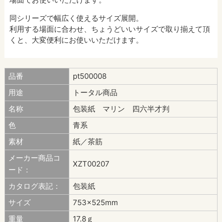
同シリーズで幅広く使えるサイズ展開。
利用する場面に合わせ、ちょうどいいサイズで取り揃えて頂
くと、大変便利にお使いいただけます。
品番
pt500008
用途
トータル商品
名称
包装紙 マリン 四六半才判
色
青系
素材
紙／茶筋
メーカー商品コ
XZT00207
ード：
カタログ表記：
包装紙
サイズ
753×525mm
重量
17.8ｇ