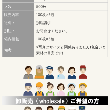
入数
500枚
販売内容
100枚×5包
送料：
別途請求
別注：
お問合せください。
箱内梱包
100枚×5包
※写真はサイズと関係ありません(色合いと
備考
素材の目安です)