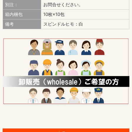
別注：
お問合せください。
箱内梱包
10枚×10包
備考
スピンドルヒモ：白