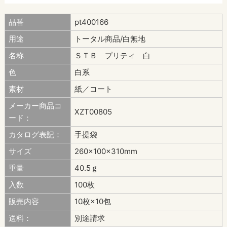
品番
pt400166
用途
トータル商品/白無地
名称
ＳＴＢ プリティ 白
色
白系
素材
紙／コート
メーカー商品コ
XZT00805
ード：
カタログ表記：
手提袋
サイズ
260×100×310mm
重量
40.5ｇ
入数
100枚
販売内容
10枚×10包
送料：
別途請求