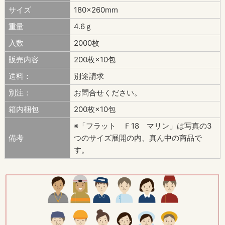
サイズ
180×260mm
重量
4.6ｇ
入数
2000枚
販売内容
200枚×10包
送料：
別途請求
別注：
お問合せください。
箱内梱包
200枚×10包
※「フラット Ｆ18 マリン」は写真の3
備考
つのサイズ展開の内、真ん中の商品で
す。