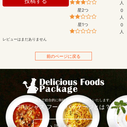
投稿する
人
星2つ
0
人
星1つ
0
人
レビューはまだありません
前のページに戻る
〜上流から下流まで総合的に御社をコーディネートいたします。
デリシャス フード パッケージとは？
詳しく見る