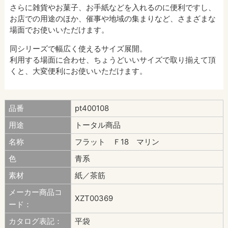
さらに雑貨やお菓子、お手紙などを入れるのに便利ですし、
お店での用途のほか、催事や地域の集まりなど、さまざまな
場面でお使いいただけます。
同シリーズで幅広く使えるサイズ展開。
利用する場面に合わせ、ちょうどいいサイズで取り揃えて頂
くと、大変便利にお使いいただけます。
品番
pt400108
用途
トータル商品
名称
フラット Ｆ18 マリン
色
青系
素材
紙／茶筋
メーカー商品コ
XZT00369
ード：
カタログ表記：
平袋