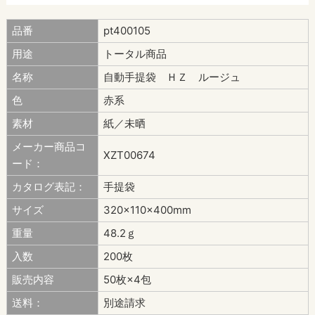
品番
pt400105
用途
トータル商品
名称
自動手提袋 ＨＺ ルージュ
色
赤系
素材
紙／未晒
メーカー商品コ
XZT00674
ード：
カタログ表記：
手提袋
サイズ
320×110×400mm
重量
48.2ｇ
入数
200枚
販売内容
50枚×4包
送料：
別途請求