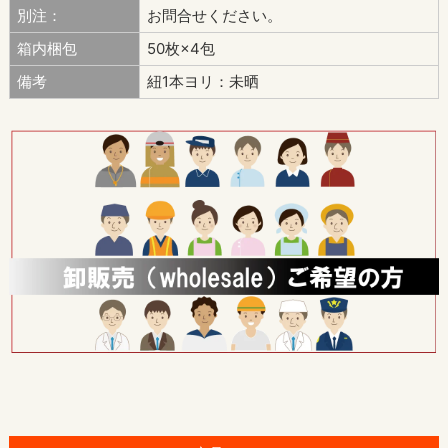
別注：
お問合せください。
箱内梱包
50枚×4包
備考
紐1本ヨリ：未晒