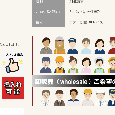
送料：
別途請求
お買い得情報：
5cs以上は送料無料
備考
ポスト投函OKサイズ
品をみれます。