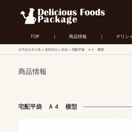
TOP
商品情報
デリシ
合同会社木の葉
袋類商品
紙袋
宅配平袋 Ａ４ 横型
商品情報
宅配平袋 Ａ４ 横型