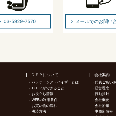
03-5929-7570
メールでのお問い
ＤＦＰについて
会社案内
パッケージアドバイザーとは
代表ごあい
ＤＦＰができること
経営理念
お役立ち情報
行動指針
WEBの利用条件
会社概要
お買い物の流れ
会社沿革
決済方法
事務所情報