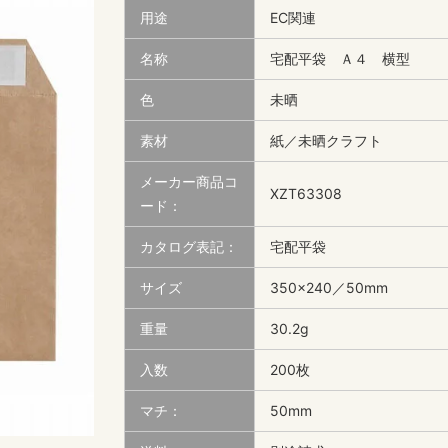
用途
EC関連
名称
宅配平袋 Ａ４ 横型
色
未晒
素材
紙／未晒クラフト
メーカー商品コ
XZT63308
ード：
カタログ表記：
宅配平袋
サイズ
350×240／50mm
重量
30.2g
入数
200枚
マチ：
50mm