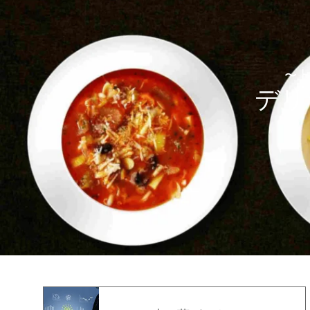
〜上
デリ