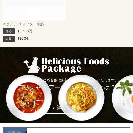
Ｋランチ-１０フタ 耐熱
15,708円
価格
1200個
入数
〜上流から下流まで総合的に御社をコーディネートいたします。
デリシャス フード パッケージとは？
詳しく見る