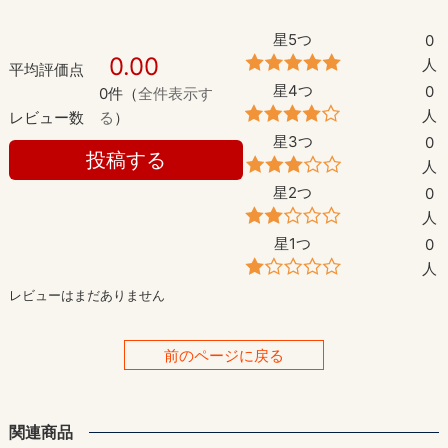
星5つ
0
0.00
人
平均評価点
星4つ
0
0件（
全件表示す
人
レビュー数
る
）
星3つ
0
投稿する
人
星2つ
0
人
星1つ
0
人
レビューはまだありません
前のページに戻る
関連商品