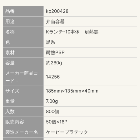
品番
kp200428
用途
弁当容器
名称
Kランチ-10本体 耐熱黒
色
黒系
素材
耐熱PSP
容量
約260g
メーカー商品コ
14256
ード：
サイズ
185mm×135mm×40mm
重量
7.00g
入数
800個
販売内容
50個×16P
製造メーカー名
ケーピープラテック