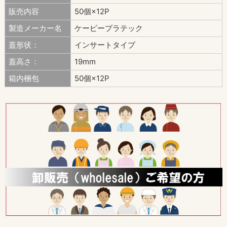
販売内容
50個×12P
製造メーカー名
ケーピープラテック
蓋形状：
インサートタイプ
蓋高さ：
19mm
箱内梱包
50個×12P