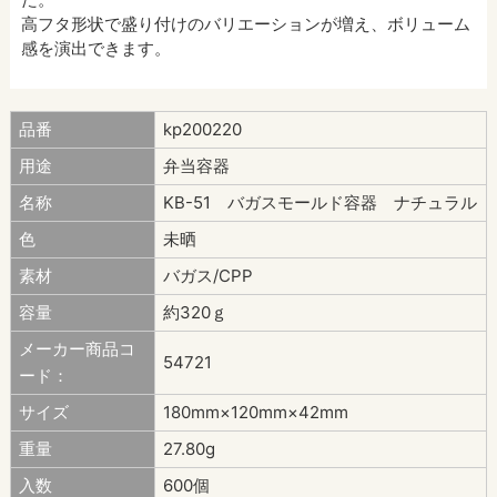
高フタ形状で盛り付けのバリエーションが増え、ボリューム
感を演出できます。
品番
kp200220
用途
弁当容器
名称
KB-51 バガスモールド容器 ナチュラル
色
未晒
素材
バガス/CPP
容量
約320ｇ
メーカー商品コ
54721
ード：
サイズ
180mm×120mm×42mm
重量
27.80g
入数
600個