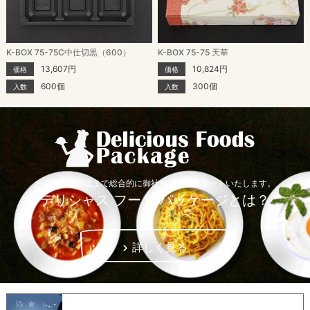
K-BOX 75-75C中仕切黒（600）
K-BOX 75-75 天華
13,607円
10,824円
価格
価格
600個
300個
入数
入数
〜上流から下流まで総合的に御社をコーディネートいたします。
デリシャス フード パッケージとは？
詳しく見る