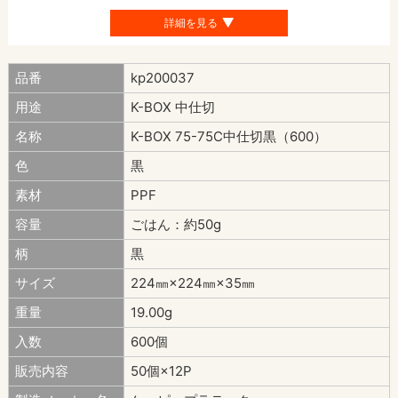
詳細を見る
品番
kp200037
用途
K-BOX 中仕切
名称
K-BOX 75-75C中仕切黒（600）
色
黒
素材
PPF
容量
ごはん：約50g
柄
黒
サイズ
224㎜×224㎜×35㎜
重量
19.00g
入数
600個
販売内容
50個×12P