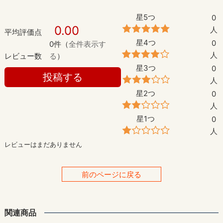
星5つ
0
0.00
人
平均評価点
星4つ
0
0件（
全件表示す
人
レビュー数
る
）
星3つ
0
投稿する
人
星2つ
0
人
星1つ
0
人
レビューはまだありません
前のページに戻る
関連商品