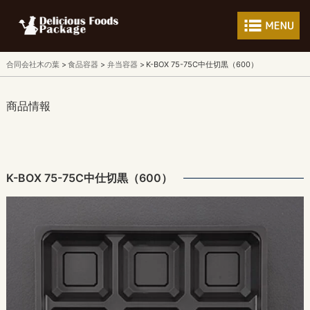
フードパッケージ 
合同会社木の葉
食品容器
弁当容器
K-BOX 75-75C中仕切黒（600）
商品情報
K-BOX 75-75C中仕切黒（600）