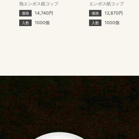
熱エンボス紙コップ
エンボス紙コップ
14,740円
12,870円
価格
価格
1000個
1000個
入数
入数