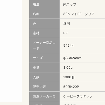
用途
紙コップ
名称
80リフトPP クリア
色
透明
素材
PP
メーカー商品コ
54544
ード：
サイズ
φ83×24mm
重量
3.00g
入数
1000個
販売内容
50個×20P
製造メーカー名
ケーピープラテック