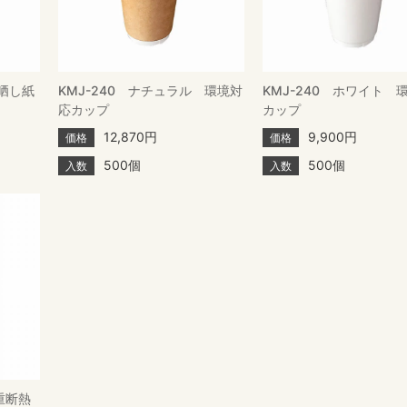
未晒し紙
KMJ-240 ナチュラル 環境対
KMJ-240 ホワイト 
応カップ
カップ
12,870円
9,900円
価格
価格
500個
500個
入数
入数
重断熱