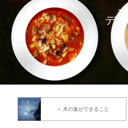
〜上
デリ
木の葉ができること