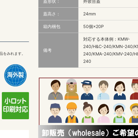
蓋形状：
外篏合蓋
蓋高さ：
24mm
箱内梱包
50個×20P
対応する本体例：KMW-
240/H&C-240/KMN-240/K
備考
品をみれます。
240/KMA-240/KMV-240/H
240