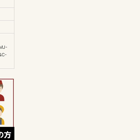
MJ-
&C-