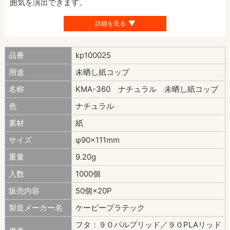
囲気を演出できます。
詳細を見る
品番
kp100025
用途
未晒し紙コップ
名称
KMA-360 ナチュラル 未晒し紙コップ
色
ナチュラル
素材
紙
サイズ
φ90×111mm
重量
9.20g
入数
1000個
販売内容
50個×20P
製造メーカー名
ケーピープラテック
フタ：９０パルプリッド／９０PLAリッド