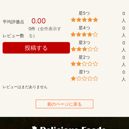
星5つ
0
0.00
人
平均評価点
星4つ
0
0件（
全件表示す
人
レビュー数
る
）
星3つ
0
投稿する
人
星2つ
0
人
星1つ
0
人
レビューはまだありません
前のページに戻る