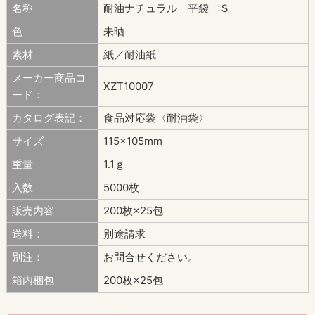
名称
耐油ナチュラル 平袋 Ｓ
色
未晒
素材
紙／耐油紙
メーカー商品コ
XZT10007
ード：
カタログ表記：
食品対応袋〈耐油袋〉
サイズ
115×105mm
重量
1.1ｇ
入数
5000枚
販売内容
200枚×25包
送料：
別途請求
別注：
お問合せください。
箱内梱包
200枚×25包