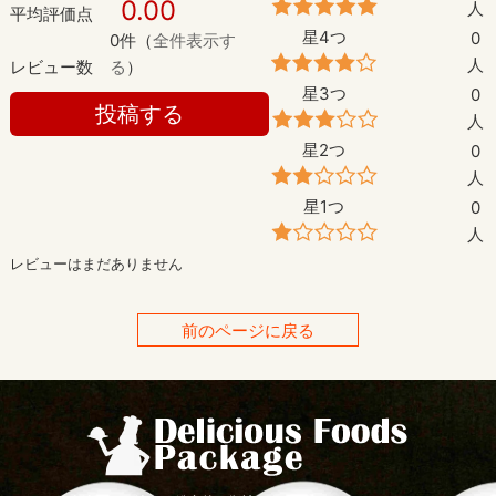
0.00
人
平均評価点
星4つ
0
0件（
全件表示す
人
レビュー数
る
）
星3つ
0
投稿する
人
星2つ
0
人
星1つ
0
人
レビューはまだありません
前のページに戻る