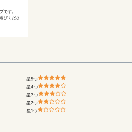
プです。
選びくださ
星5つ
星4つ
星3つ
星2つ
星1つ