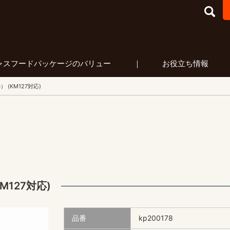
フードパッケージ マーケティング
ャスフードパッケージのバリュー
お役立ち情報
 (KM127対応)
M127対応)
品番
kp200178