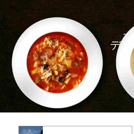
〜上
デリ