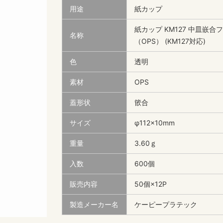
用途
紙カップ
紙カップ KM127 中皿嵌合
名称
（OPS） (KM127対応)
色
透明
素材
OPS
蓋形状
篏合
サイズ
φ112×10mm
重量
3.60ｇ
入数
600個
販売内容
50個×12P
製造メーカー名
ケーピープラテック