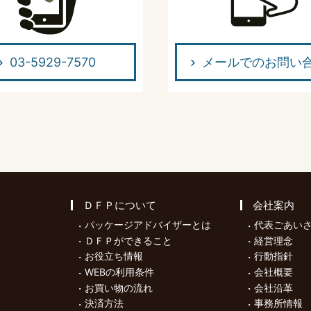
03-5929-7570
メールでのお問い
ＤＦＰについて
会社案内
パッケージアドバイザーとは
代表ごあい
ＤＦＰができること
経営理念
お役立ち情報
行動指針
WEBの利用条件
会社概要
お買い物の流れ
会社沿革
決済方法
事務所情報